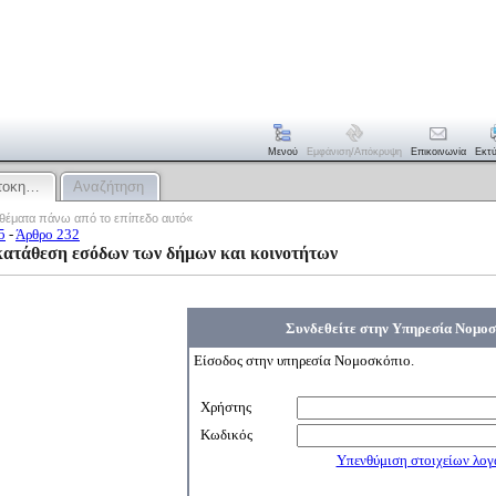
Μενού
Εμφάνιση/απόκρυψη
Επικοινωνία
Εκτ
ντοκη…
Αναζήτηση