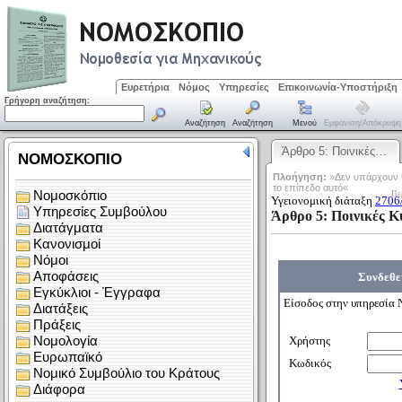
Ευρετήρια
Νόμος
Υπηρεσίες
Επικοινωνία-Υποστήριξη
Γρήγορη αναζήτηση:
Αναζήτηση
Αναζήτηση
Μενού
Εμφάνιση/απόκρυψη
Άρθρο 5: Ποινικές…