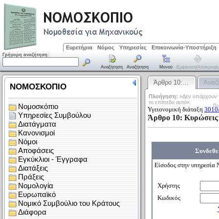
Ευρετήρια
Νόμος
Υπηρεσίες
Επικοινωνία-Υποστήριξη
Γρήγορη αναζήτηση:
Αναζήτηση
Αναζήτηση
Μενού
Εμφάνιση/απόκρυψη
Άρθρο 10:…
Αναζ