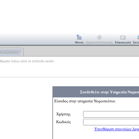
Μενού
Εμφάνιση/απόκρυψη
Επικοινωνία
Εκτ
Αναζήτηση