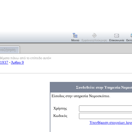
Μενού
Εμφάνιση/απόκρυψη
Επικοινωνία
Εκτ
ναζήτηση