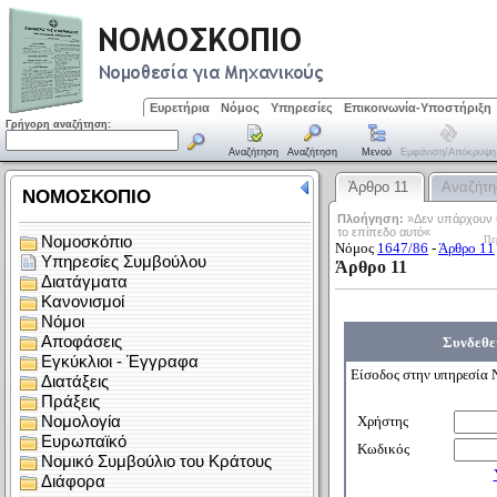
Ευρετήρια
Νόμος
Υπηρεσίες
Επικοινωνία-Υποστήριξη
Γρήγορη αναζήτηση:
Αναζήτηση
Αναζήτηση
Μενού
Εμφάνιση/απόκρυψη
Άρθρο 11
Αναζήτη