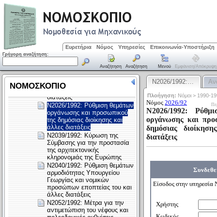
Ευρετήρια
Νόμος
Υπηρεσίες
Επικοινωνία-Υποστήριξη
Γρήγορη αναζήτηση:
Αναζήτηση
Αναζήτηση
Μενού
Εμφάνιση/απόκρυψη
Ν2026/1992:…
Αν