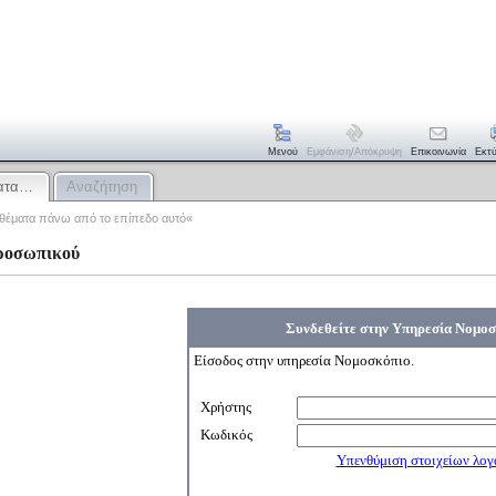
Μενού
Εμφάνιση/απόκρυψη
Επικοινωνία
Εκτ
ματα…
Αναζήτηση