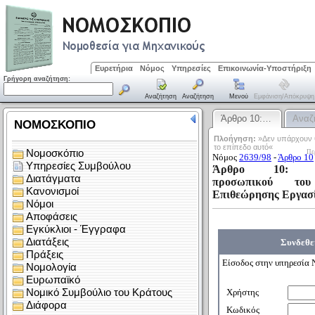
Ευρετήρια
Νόμος
Υπηρεσίες
Επικοινωνία-Υποστήριξη
Γρήγορη αναζήτηση:
Αναζήτηση
Αναζήτηση
Μενού
Εμφάνιση/απόκρυψη
Άρθρο 10:…
Αναζ