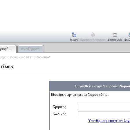
Μενού
Εμφάνιση/απόκρυψη
Επικοινωνία
Εκτ
στροφή…
Αναζήτηση