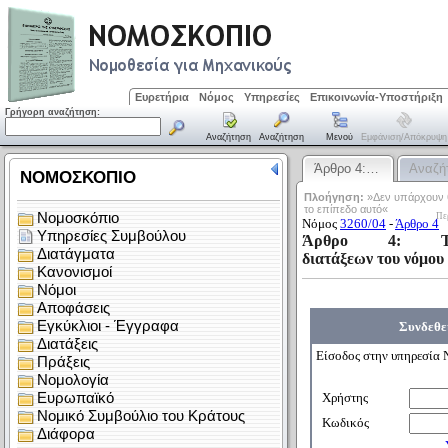
Ευρετήρια
Νόμος
Υπηρεσίες
Επικοινωνία-Υποστήριξη
Γρήγορη αναζήτηση:
Αναζήτηση
Αναζήτηση
Μενού
Εμφάνιση/απόκρυψη
Άρθρο 4:…
Αναζή