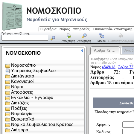
Ευρετήρια
Νόμος
Υπηρεσίες
Επικοινωνία-Υποστήριξη
Γρήγορη αναζήτηση:
Αναζήτηση
Αναζήτηση
Μενού
Εμφάνιση/απόκρυψη
Άρθρο 72:…
Αναζ