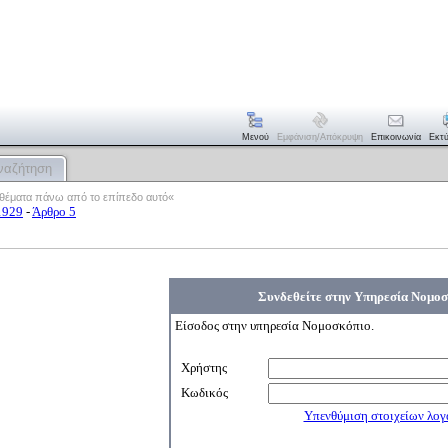
Μενού
Εμφάνιση/απόκρυψη
Επικοινωνία
Εκτ
ναζήτηση