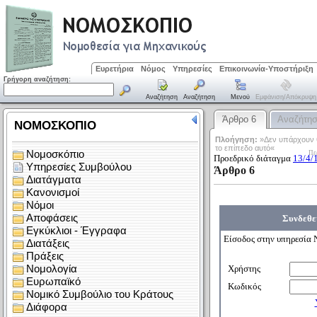
Ευρετήρια
Νόμος
Υπηρεσίες
Επικοινωνία-Υποστήριξη
Γρήγορη αναζήτηση:
Αναζήτηση
Αναζήτηση
Μενού
Εμφάνιση/απόκρυψη
Άρθρο 6
Αναζήτη