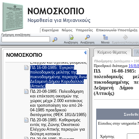
Ευρετήρια
Νόμος
Υπηρεσίες
Επικοινωνία-Υποστήριξη
Γρήγορη αναζήτηση:
Αναζήτηση
Αναζήτηση
Μενού
Εμφάνιση/απόκρυψη
Κείμενο θέματος
Α