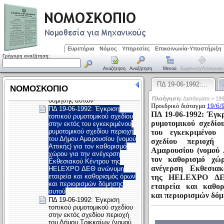
Ευρετήρια
Νόμος
Υπηρεσίες
Επικοινωνία-Υποστήριξη
Γρήγορη αναζήτηση:
Αναζήτηση
Αναζήτηση
Μενού
Εμφάνιση/απόκρυψη
ΠΔ 19-06-1992:…