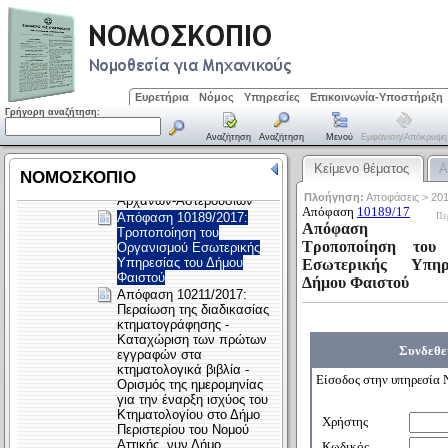
Ευρετήρια
Νόμος
Υπηρεσίες
Επικοινωνία-Υποστήριξη
Γρήγορη αναζήτηση:
Αναζήτηση
Αναζήτηση
Μενού
Εμφάνιση/απόκρυψη
Κείμενο θέματος
Α