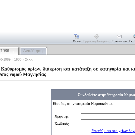
Μενού
Εμφάνιση/απόκρυψη
Επικοινωνία
Εκτ
/1986:…
Αναζήτηση