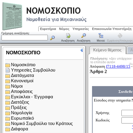
Ευρετήρια
Νόμος
Υπηρεσίες
Επικοινωνία-Υποστήριξη
Γρήγορη αναζήτηση:
Αναζήτηση
Αναζήτηση
Μενού
Εμφάνιση/απόκρυψη
Κείμενο θέματος
Α