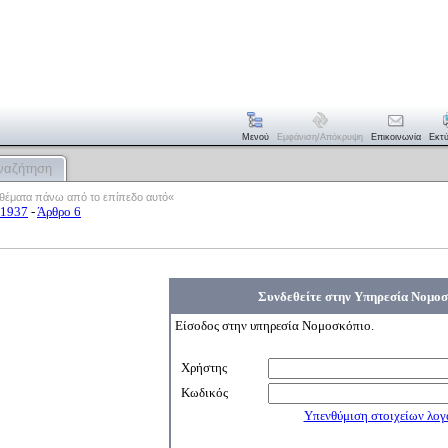
Μενού
Εμφάνιση/απόκρυψη
Επικοινωνία
Εκτ
ναζήτηση