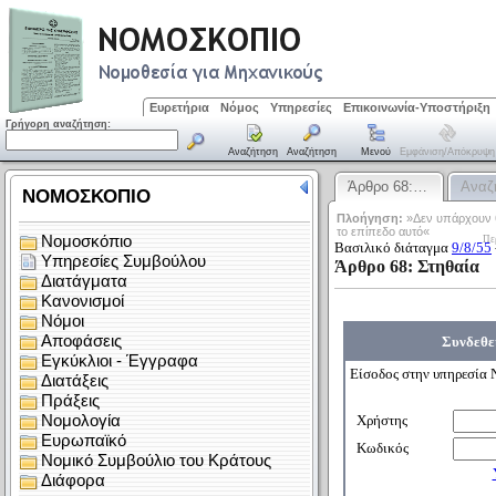
Ευρετήρια
Νόμος
Υπηρεσίες
Επικοινωνία-Υποστήριξη
Γρήγορη αναζήτηση:
Αναζήτηση
Αναζήτηση
Μενού
Εμφάνιση/απόκρυψη
Άρθρο 68:…
Αναζ