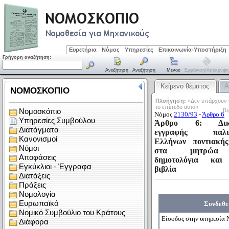
Ευρετήρια
Νόμος
Υπηρεσίες
Επικοινωνία-Υποστήριξη
Γρήγορη αναζήτηση:
Αναζήτηση
Αναζήτηση
Μενού
Εμφάνιση/απόκρυψη
Κείμενο θέματος
Α