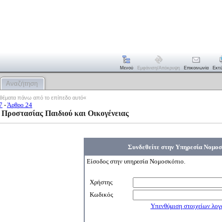
Μενού
Εμφάνιση/απόκρυψη
Επικοινωνία
Εκτ
Αναζήτηση