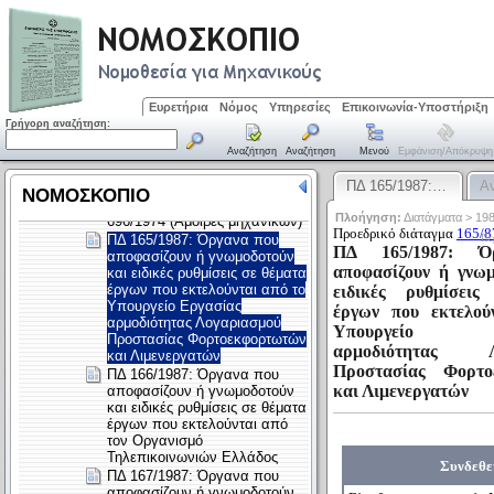
Ευρετήρια
Νόμος
Υπηρεσίες
Επικοινωνία-Υποστήριξη
Γρήγορη αναζήτηση:
Αναζήτηση
Αναζήτηση
Μενού
Εμφάνιση/απόκρυψη
ΠΔ 165/1987:…
Α