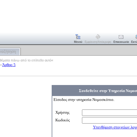
Μενού
Εμφάνιση/απόκρυψη
Επικοινωνία
Εκτ
ναζήτηση