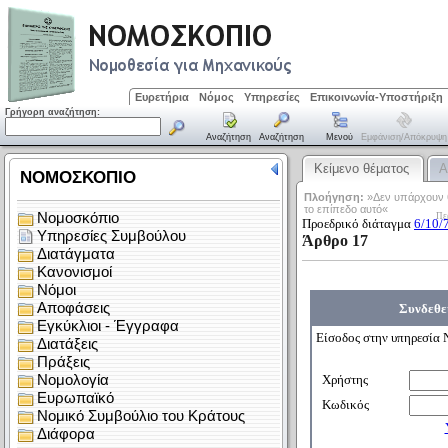
Ευρετήρια
Νόμος
Υπηρεσίες
Επικοινωνία-Υποστήριξη
Γρήγορη αναζήτηση:
Αναζήτηση
Αναζήτηση
Μενού
Εμφάνιση/απόκρυψη
Κείμενο θέματος
Α