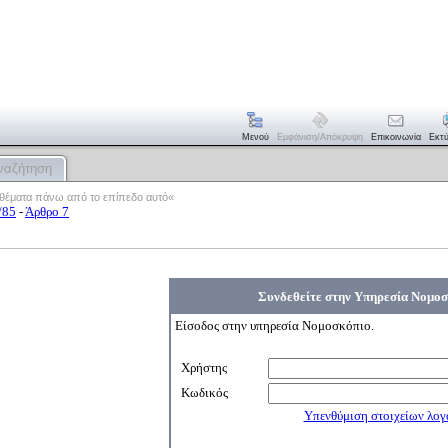
Μενού
Εμφάνιση/απόκρυψη
Επικοινωνία
Εκτ
ναζήτηση