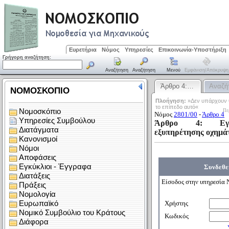
Ευρετήρια
Νόμος
Υπηρεσίες
Επικοινωνία-Υποστήριξη
Γρήγορη αναζήτηση:
Αναζήτηση
Αναζήτηση
Μενού
Εμφάνιση/απόκρυψη
Άρθρο 4:…
Αναζή