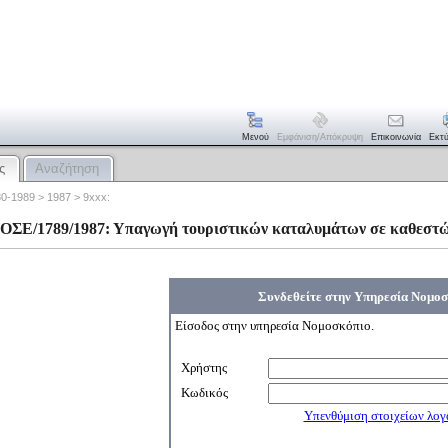
Μενού
Εμφάνιση/απόκρυψη
Επικοινωνία
Εκτ
ς
Αναζήτηση