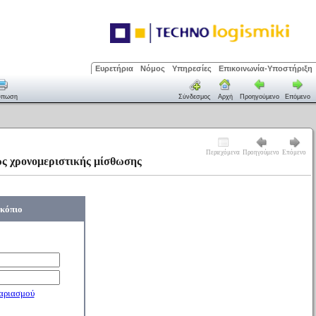
Ευρετήρια
Νόμος
Υπηρεσίες
Επικοινωνία-Υποστήριξη
ύπωση
Σύνδεσμος
Αρχή
Προηγούμενο
Επόμενο