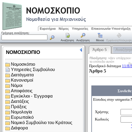
Ευρετήρια
Νόμος
Υπηρεσίες
Επικοινωνία-Υποστήριξη
Γρήγορη αναζήτηση:
Αναζήτηση
Αναζήτηση
Μενού
Εμφάνιση/απόκρυψη
Άρθρο 5
Αναζήτη