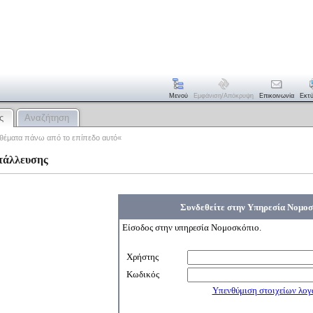
Μενού
Εμφάνιση/απόκρυψη
Επικοινωνία
Εκτ
ς
Αναζήτηση