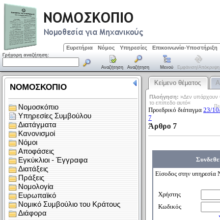
Ευρετήρια
Νόμος
Υπηρεσίες
Επικοινωνία-Υποστήριξη
Γρήγορη αναζήτηση:
Αναζήτηση
Αναζήτηση
Μενού
Εμφάνιση/απόκρυψη
Κείμενο θέματος
Α