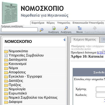
Ευρετήρια
Νόμος
Υπηρεσίες
Επικοινωνία-Υποστήριξη
Γρήγορη αναζήτηση:
Αναζήτηση
Αναζήτηση
Μενού
Εμφάνιση/απόκρυψη
Κείμενο θέματος
Α