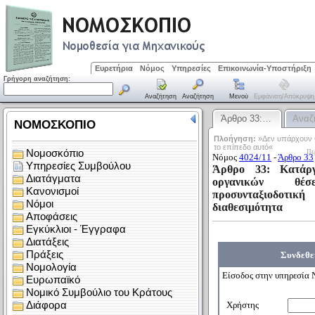
Ευρετήρια
Νόμος
Υπηρεσίες
Επικοινωνία-Υποστήριξη
Γρήγορη αναζήτηση:
Αναζήτηση
Αναζήτηση
Μενού
Εμφάνιση/απόκρυψη
Άρθρο 33:…
Αναζ