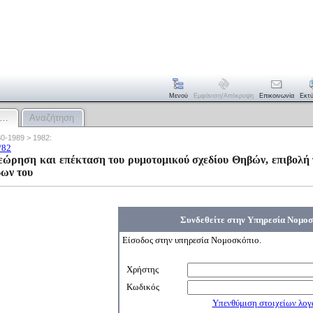
Μενού
Εμφάνιση/απόκρυψη
Επικοινωνία
Εκτ
:…
Αναζήτηση