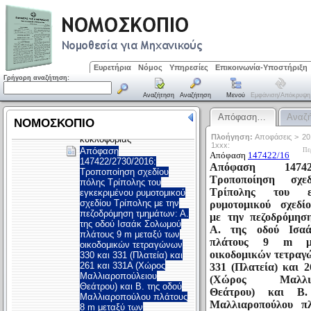
Ευρετήρια
Νόμος
Υπηρεσίες
Επικοινωνία-Υποστήριξη
Γρήγορη αναζήτηση:
Αναζήτηση
Αναζήτηση
Μενού
Εμφάνιση/απόκρυψη
Απόφαση…
Αναζ